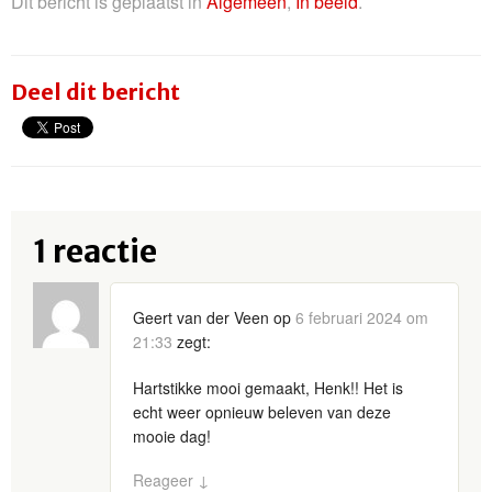
Dit bericht is geplaatst in
Algemeen
,
In beeld
.
Deel dit bericht
1 reactie
Geert van der Veen
op
6 februari 2024 om
21:33
zegt:
Hartstikke mooi gemaakt, Henk!! Het is
echt weer opnieuw beleven van deze
mooie dag!
Reageer
↓