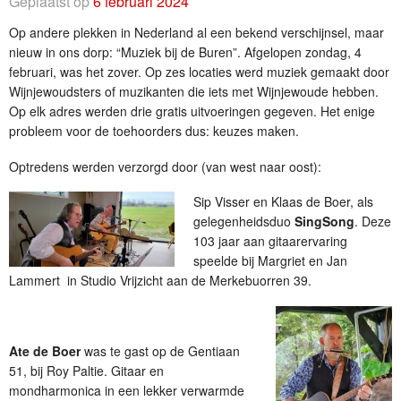
Geplaatst op
6 februari 2024
Op andere plekken in Nederland al een bekend verschijnsel, maar
nieuw in ons dorp: “Muziek bij de Buren”. Afgelopen zondag, 4
februari, was het zover. Op zes locaties werd muziek gemaakt door
Wijnjewoudsters of muzikanten die iets met Wijnjewoude hebben.
Op elk adres werden drie gratis uitvoeringen gegeven. Het enige
probleem voor de toehoorders dus: keuzes maken.
Optredens werden verzorgd door (van west naar oost):
Sip Visser en Klaas de Boer, als
gelegenheidsduo
SingSong
. Deze
103 jaar aan gitaarervaring
speelde bij Margriet en Jan
Lammert in Studio Vrijzicht aan de Merkebuorren 39.
Ate de Boer
was te gast op de Gentiaan
51, bij Roy Paltie. Gitaar en
mondharmonica in een lekker verwarmde