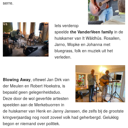
serre.
Iets verderop
speelde
the VanderVeen family
in de
huiskamer van It Wâldhûs. Rosalien,
Jarno, Wopke en Johanna met
bluegrass, folk en muziek uit het
verleden.
Blowing Away
, oftewel Jan Dirk van
der Meulen en Robert Hoekstra, is
bepaald geen gelegenheidsduo.
Deze door de wol geverfde artiesten
speelden aan de Merkebuorren in
de huiskamer van Henk en Janny Janssen, die zelfs bij de grootste
kringverjaardag nog nooit zoveel volk had geherbergd. Gelukkig
begon er niemand over politiek.