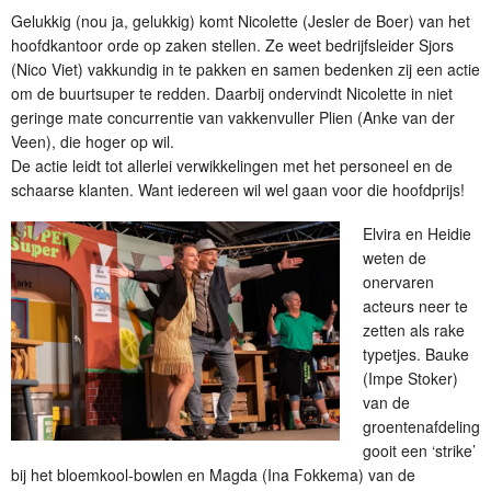
Gelukkig (nou ja, gelukkig) komt Nicolette (Jesler de Boer) van het
hoofdkantoor orde op zaken stellen. Ze weet bedrijfsleider Sjors
(Nico Viet) vakkundig in te pakken en samen bedenken zij een actie
om de buurtsuper te redden. Daarbij ondervindt Nicolette in niet
geringe mate concurrentie van vakkenvuller Plien (Anke van der
Veen), die hoger op wil.
De actie leidt tot allerlei verwikkelingen met het personeel en de
schaarse klanten. Want iedereen wil wel gaan voor die hoofdprijs!
Elvira en Heidie
weten de
onervaren
acteurs neer te
zetten als rake
typetjes. Bauke
(Impe Stoker)
van de
groentenafdeling
gooit een ‘strike’
bij het bloemkool-bowlen en Magda (Ina Fokkema) van de