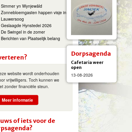
Simmer yn Wynjewâld
Zonnebloemgasten happen visje in
Lauwersoog
Geslaagde Hynstedei 2026
De Swingel in de zomer
Berichten van Plaatselijk belang
Dorpsagenda
verteren?
Cafetaria weer
open
eze website wordt onderhouden
13-08-2026
oor vrijwilligers. Toch kunnen we
iet zonder financiële steun.
Meer informatie
uws of iets voor de
rpsagenda?