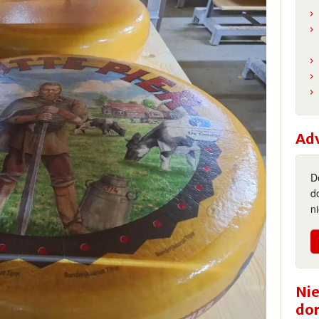
Ad
D
d
n
Nie
do