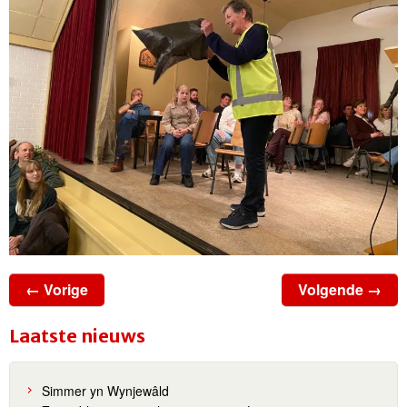
← Vorige
Volgende →
Laatste nieuws
Simmer yn Wynjewâld