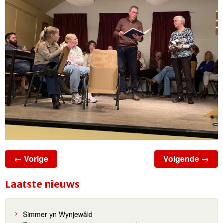
← Vorige
Volgende →
Laatste nieuws
Simmer yn Wynjewâld