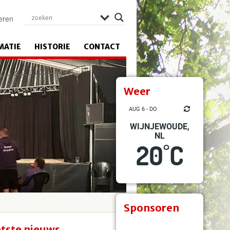
eren
MATIE
HISTORIE
CONTACT
Weer
AUG 6 - DO
WIJNJEWOUDE,
NL
20
C
°
Sponsoren
tste nieuws