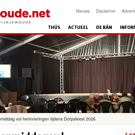
Nieuws
Disclaimer
Advert
THÚS
ACTUEEL
DE BÂN
INFOR
nmiddag vol herinneringen tijdens Dorpsfeest 2026
Laa