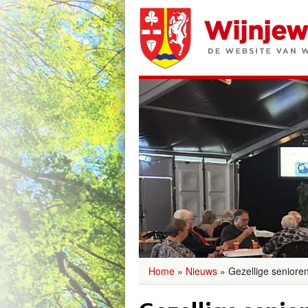
Home
»
Nieuws
»
Gezellige seniore