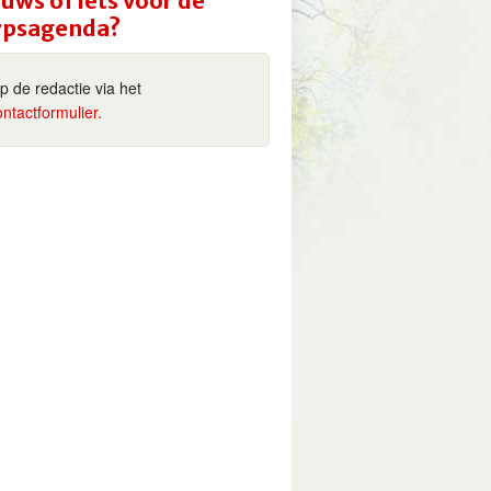
uws of iets voor de
rpsagenda?
ip de redactie via het
ontactformulier.