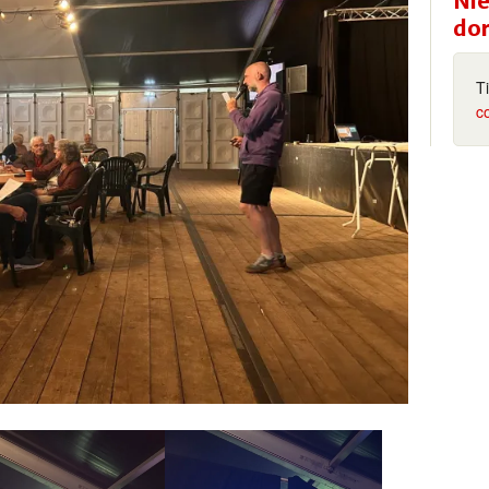
Nie
do
T
c