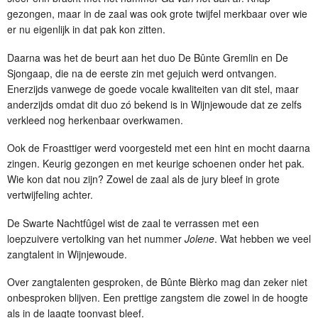
gezongen, maar in de zaal was ook grote twijfel merkbaar over wie
er nu eigenlijk in dat pak kon zitten.
Daarna was het de beurt aan het duo De Bûnte Gremlin en De
Sjongaap, die na de eerste zin met gejuich werd ontvangen.
Enerzijds vanwege de goede vocale kwaliteiten van dit stel, maar
anderzijds omdat dit duo zó bekend is in Wijnjewoude dat ze zelfs
verkleed nog herkenbaar overkwamen.
Ook de Froasttiger werd voorgesteld met een hint en mocht daarna
zingen. Keurig gezongen en met keurige schoenen onder het pak.
Wie kon dat nou zijn? Zowel de zaal als de jury bleef in grote
vertwijfeling achter.
De Swarte Nachtfûgel wist de zaal te verrassen met een
loepzuivere vertolking van het nummer
Jolene
. Wat hebben we veel
zangtalent in Wijnjewoude.
Over zangtalenten gesproken, de Bûnte Blèrko mag dan zeker niet
onbesproken blijven. Een prettige zangstem die zowel in de hoogte
als in de laagte toonvast bleef.