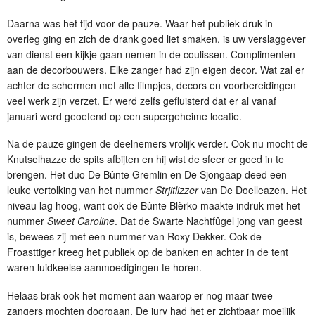
Daarna was het tijd voor de pauze. Waar het publiek druk in
overleg ging en zich de drank goed liet smaken, is uw verslaggever
van dienst een kijkje gaan nemen in de coulissen. Complimenten
aan de decorbouwers. Elke zanger had zijn eigen decor. Wat zal er
achter de schermen met alle filmpjes, decors en voorbereidingen
veel werk zijn verzet. Er werd zelfs gefluisterd dat er al vanaf
januari werd geoefend op een supergeheime locatie.
Na de pauze gingen de deelnemers vrolijk verder. Ook nu mocht de
Knutselhazze de spits afbijten en hij wist de sfeer er goed in te
brengen. Het duo De Bûnte Gremlin en De Sjongaap deed een
leuke vertolking van het nummer
Strjitlizzer
van De Doelleazen. Het
niveau lag hoog, want ook de Bûnte Blèrko maakte indruk met het
nummer
Sweet Caroline
. Dat de Swarte Nachtfûgel jong van geest
is, bewees zij met een nummer van Roxy Dekker. Ook de
Froasttiger kreeg het publiek op de banken en achter in de tent
waren luidkeelse aanmoedigingen te horen.
Helaas brak ook het moment aan waarop er nog maar twee
zangers mochten doorgaan. De jury had het er zichtbaar moeilijk