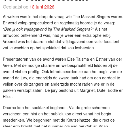
Geplaatst op
13 juni 2026
Al weken was in het dorp de vraag wie The Masked Singers waren.
Er werd volop gespeculeerd en regelmatig hoorde je de vraag:
“Ben jij ook vrijdagavond bij The Masked Singers?”
Als het
antwoord ontkennend was, had je weer een extra optie erbij.
Vreemd was het daarom niet dat vrijdagavond een volle feesttent
zat te wachten op het spektakel dat zou losbarsten.
Presentatoren van de avond waren Else Talsma en Esther van der
Veen. Met de nodige charme en welbespraaktheid leidden zij de
avond vlot en prettig. Ook introduceerden ze aan het begin van de
avond de jury, die enerzijds de zware taak had om een oordeel te
vellen over de zangers en anderzijds mocht raden wie er in de
pakken verstopt zaten. De jury bestond uit Margriet, Dute, Eddie en
Hilco.
Daarna kon het spektakel beginnen. Via de grote schermen
verscheen een hint en het publiek kon direct vanaf het begin
meedenken. We begonnen met de Knutselhazze, die direct de
sfeer erin bracht met het nummer
Ga van het dak af
. Knap