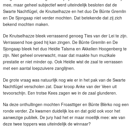
mee, maar geheel subjectief werd uiteindelijk besloten dat de
Swarte Nachtfûgel, de Knutselhazze en het duo De Bûnte Gremlin
en De Sjongaap niet verder mochten. Dat betekende dat zij zich
bekend mochten maken.
De Knutselhazze bleek verrassend genoeg Ties van der Lei te zijn.
Verrassend hoe goed hij kan zingen. De Bûnte Gremlin en De
Sjongaap bleek het duo Heidie Talsma en Akkelien Hoogenberg te
zijn. Niet geheel onverwacht, maar dat maakte hun muzikale
prestatie er niet minder op. Ook Heidie wist de zaal te verrassen
met een aantal loepzuivere zanglijnen.
De grote vraag was natuurlijk nog wie er in het pak van de Swarte
Nachtfûgel verscholen zat. Daar kroop Anke van der Veen uit
tevoorschijn. Een trotse Kees zagen we in de zaal glunderen.
Na deze onthullingen mochten Froasttiger en Bûnte Blèrko nog een
ronde verder. Ze kwamen duidelijk los en dat gold ook voor het
aanwezige publiek. De jury had het er maar moeilijk mee: wie van
deze twee toppers was uiteindelijk de winnaar?