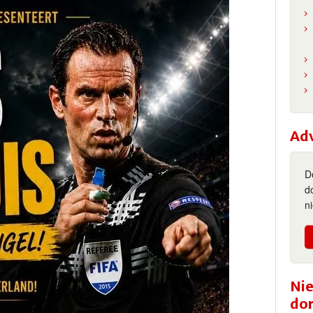
Ad
D
d
n
Nie
do