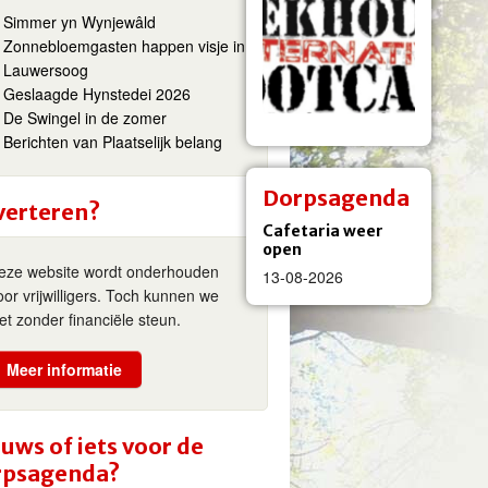
Simmer yn Wynjewâld
Zonnebloemgasten happen visje in
Lauwersoog
Geslaagde Hynstedei 2026
De Swingel in de zomer
Berichten van Plaatselijk belang
Dorpsagenda
verteren?
Cafetaria weer
open
eze website wordt onderhouden
13-08-2026
oor vrijwilligers. Toch kunnen we
iet zonder financiële steun.
Meer informatie
uws of iets voor de
rpsagenda?