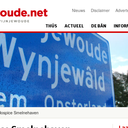
Nieuws
Disclaimer
Advert
THÚS
ACTUEEL
DE BÂN
INFOR
Hospice Smelnehaven
Laa