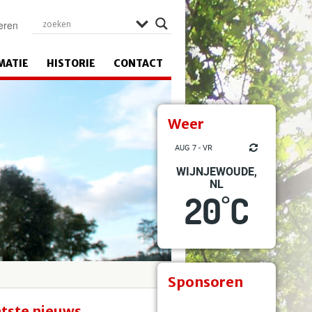
eren
MATIE
HISTORIE
CONTACT
Weer
AUG 7 - VR
WIJNJEWOUDE,
NL
20
C
°
Sponsoren
tste nieuws