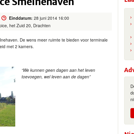
ice Smelnehaven
Einddatum:
28 juni 2014 16:00
pice, het Zuid 20, Drachten
nehaven. De wens meer ruimte te bieden voor terminale
reid met 2 kamers.
Ad
“We kunnen geen dagen aan het lev
en
toevoegen, wel leven aan de dagen”
D
d
n