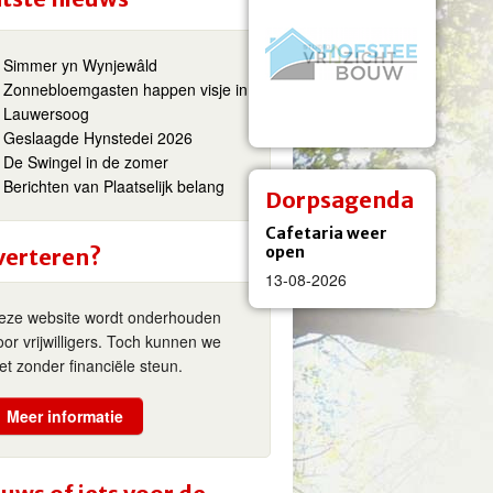
Simmer yn Wynjewâld
Zonnebloemgasten happen visje in
Lauwersoog
Geslaagde Hynstedei 2026
De Swingel in de zomer
Berichten van Plaatselijk belang
Dorpsagenda
Cafetaria weer
open
verteren?
13-08-2026
eze website wordt onderhouden
oor vrijwilligers. Toch kunnen we
iet zonder financiële steun.
Meer informatie