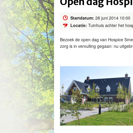
Open dag Hosp
Startdatum:
28 juni 2014 10:00
Locatie:
Tuinhuis achter het hos
Bezoek de open dag van Hospice Smel
zorg is in vervulling gegaan: nu uitgeb