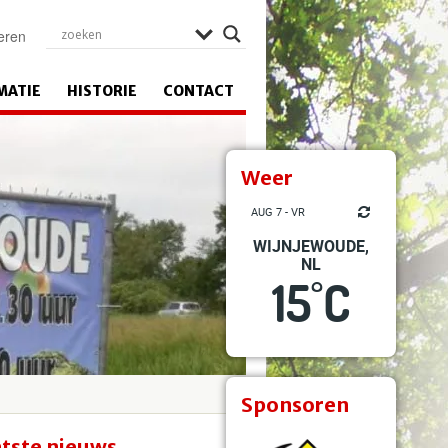
eren
MATIE
HISTORIE
CONTACT
Weer
AUG 7 - VR
WIJNJEWOUDE,
NL
15
C
°
Sponsoren
tste nieuws