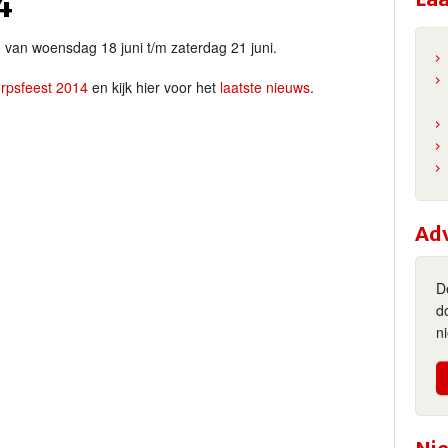
4
 van woensdag 18 juni t/m zaterdag 21 juni.
rpsfeest 2014
en kijk hier voor het
laatste nieuws
.
Ad
D
d
n