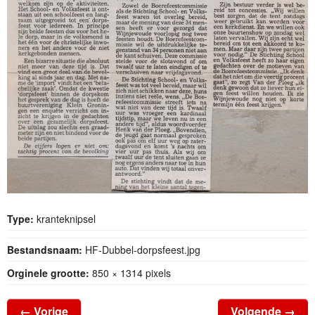
Type:
kranteknipsel
Bestandsnaam:
HF-Dubbel-dorpsfeest.jpg
Orginele grootte:
850 × 1314 pixels
←
Vorige
Volgende
→