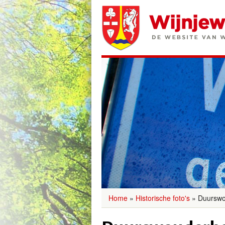
Home
»
Historische foto's
»
Duurswo