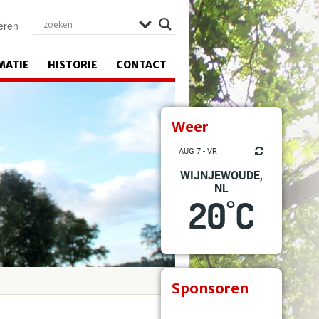
eren
MATIE
HISTORIE
CONTACT
Weer
AUG 7 - VR
WIJNJEWOUDE,
NL
20
C
°
Sponsoren