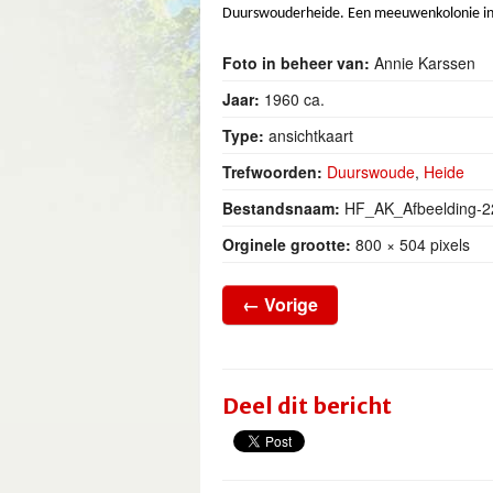
Duurswouderheide.
Een meeuwenkolonie in
Foto in beheer van:
Annie Karssen
Jaar:
1960 ca.
Type:
ansichtkaart
Trefwoorden:
Duurswoude
,
Heide
Bestandsnaam:
HF_AK_Afbeelding-22
Orginele grootte:
800 × 504 pixels
←
Vorige
Deel dit bericht