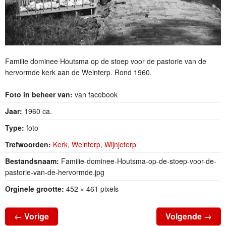
Familie dominee Houtsma op de stoep voor de pastorie van de
hervormde kerk aan de Weinterp. Rond 1960.
Foto in beheer van:
van facebook
Jaar:
1960 ca.
Type:
foto
Trefwoorden:
Kerk
,
Weinterp
,
Wijnjeterp
Bestandsnaam:
Familie-dominee-Houtsma-op-de-stoep-voor-de-
pastorie-van-de-hervormde.jpg
Orginele grootte:
452 × 461 pixels
←
Vorige
Volgende
→