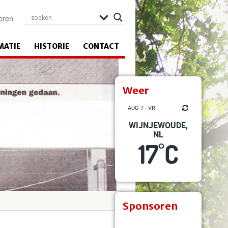
eren
MATIE
HISTORIE
CONTACT
Weer
AUG 7 - VR
WIJNJEWOUDE,
NL
17
C
°
Sponsoren