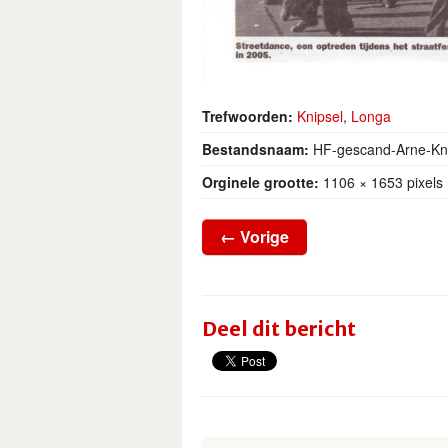
Trefwoorden:
Knipsel
,
Longa
Bestandsnaam:
HF-gescand-Arne-Kni
Orginele grootte:
1106 × 1653 pixels
←
Vorige
Deel dit bericht