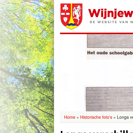
Home
»
Historische foto's
»
Longa ve