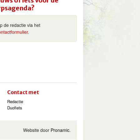
uws of iets voor de
rpsagenda?
ip de redactie via het
ontactformulier.
Contact met
Redactie
Duofiets
Website door
Pronamic
.