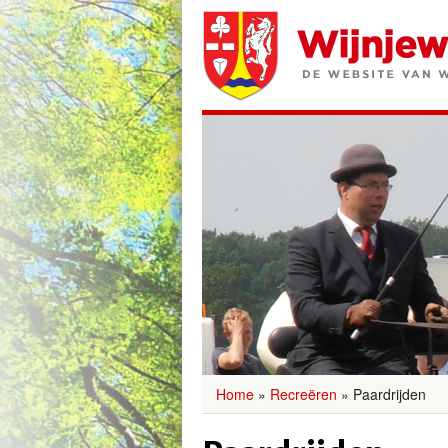
Home
»
Recreëren
»
Paardrijden