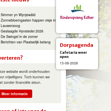
Simmer yn Wynjewâld
Zonnebloemgasten happen visje in
Lauwersoog
Geslaagde Hynstedei 2026
De Swingel in de zomer
Berichten van Plaatselijk belang
Dorpsagenda
Cafetaria weer
open
verteren?
13-08-2026
eze website wordt onderhouden
oor vrijwilligers. Toch kunnen we
iet zonder financiële steun.
Meer informatie