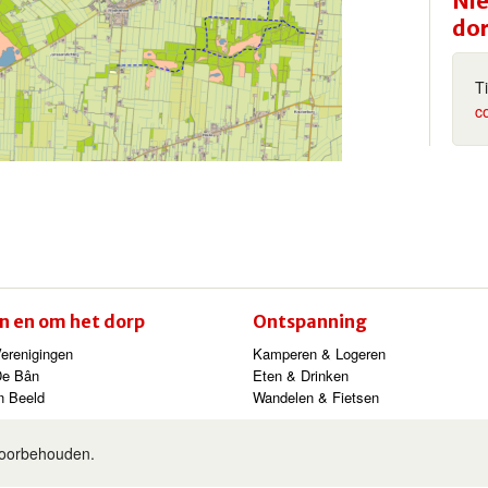
Nie
do
T
c
In en om het dorp
Ontspanning
erenigingen
Kamperen & Logeren
De Bân
Eten & Drinken
n Beeld
Wandelen & Fietsen
voorbehouden.