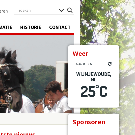
eren
MATIE
HISTORIE
CONTACT
Weer
AUG 8 - ZA
WIJNJEWOUDE,
NL
25
C
°
Sponsoren
tste nieuws