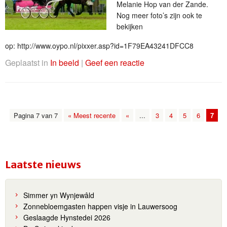
Melanie Hop van der Zande.
Nog meer foto’s zijn ook te
bekijken
op: http://www.oypo.nl/pixxer.asp?id=1F79EA43241DFCC8
Geplaatst in
In beeld
|
Geef een reactie
Pagina 7 van 7
« Meest recente
«
...
3
4
5
6
7
Laatste nieuws
Simmer yn Wynjewâld
Zonnebloemgasten happen visje in Lauwersoog
Geslaagde Hynstedei 2026