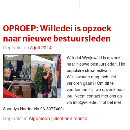
OPROEP: Willedei is opzoek
naar nieuwe bestuursleden
Geplaatst op
3 juli 2014
Willedei Wynjewâld is opzoek
naar nieuwe bestuursleden. Het
populaire straatfestival in
Wijnjewoude mag toch niet
verloren gaan?! Om dit te
voorkomen zijn we opzoek naar
jou. Neem contact met ons op
via info@willedei.nl of bel met
Anne-lys Herder via 06-30774601
Geplaatst in
Algemeen
|
Geef een reactie