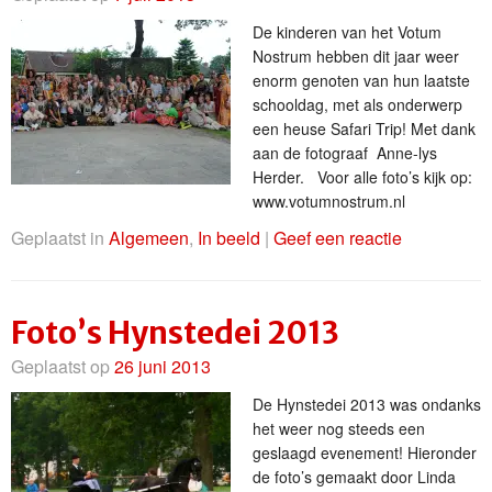
De kinderen van het Votum
Nostrum hebben dit jaar weer
enorm genoten van hun laatste
schooldag, met als onderwerp
een heuse Safari Trip! Met dank
aan de fotograaf Anne-lys
Herder. Voor alle foto’s kijk op:
www.votumnostrum.nl
Geplaatst in
Algemeen
,
In beeld
|
Geef een reactie
Foto’s Hynstedei 2013
Geplaatst op
26 juni 2013
De Hynstedei 2013 was ondanks
het weer nog steeds een
geslaagd evenement! Hieronder
de foto’s gemaakt door Linda