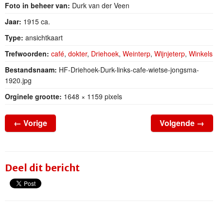
Foto in beheer van:
Durk van der Veen
Jaar:
1915 ca.
Type:
ansichtkaart
Trefwoorden:
café
,
dokter
,
Driehoek
,
Weinterp
,
Wijnjeterp
,
Winkels
Bestandsnaam:
HF-Driehoek-Durk-links-cafe-wietse-jongsma-
1920.jpg
Orginele grootte:
1648 × 1159 pixels
←
Vorige
Volgende
→
Deel dit bericht