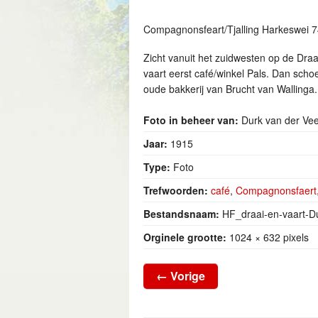
Compagnonsfeart/Tjalling Harkeswei 
Zicht vanuit het zuidwesten op de Dra
vaart eerst café/winkel Pals. Dan scho
oude bakkerij van Brucht van Wallinga.
Foto in beheer van:
Durk van der Ve
Jaar:
1915
Type:
Foto
Trefwoorden:
café
,
Compagnonsfaert
Bestandsnaam:
HF_draai-en-vaart-D
Orginele grootte:
1024 × 632 pixels
←
Vorige