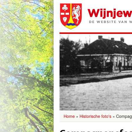
Home
»
Historische foto's
»
Compagn