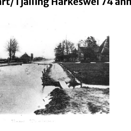
t/Tjalling Harkeswei 74 ann