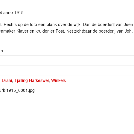
74 anno 1915
ai. Rechts op de foto een plank over de wijk. Dan de boerderij van Je
enmaker Klaver en kruidenier Post. Net zichtbaar de boerderij van Joh
en
,
Draai
,
Tjalling Harkeswei
,
Winkels
urk-1915_0001.jpg