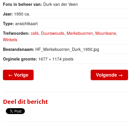
Foto in beheer van:
Durk van der Veen
Jaar:
1950 ca.
Type:
ansichtkaart
Trefwoorden:
café
,
Duurswoude
,
Merkebuorren
,
Mounleane
,
Winkels
Bestandsnaam:
HF_Merkebuorren_Durk_1950.jpg
Orginele grootte:
1677 × 1174 pixels
←
Vorige
Volgende
→
Deel dit bericht