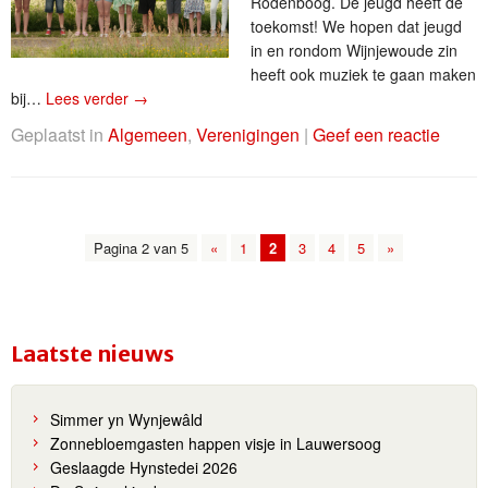
Rodenboog. De jeugd heeft de
toekomst! We hopen dat jeugd
in en rondom Wijnjewoude zin
heeft ook muziek te gaan maken
bij…
Lees verder
→
Geplaatst in
Algemeen
,
Verenigingen
|
Geef een reactie
Pagina 2 van 5
«
1
2
3
4
5
»
Laatste nieuws
Simmer yn Wynjewâld
Zonnebloemgasten happen visje in Lauwersoog
Geslaagde Hynstedei 2026