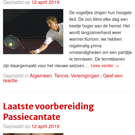
Geplaatst op
12 april 2019
De vogeltjes zingen hun hoogste
lied. De zon klimt elke dag een
beetje hoger aan de hemel. Het
wordt langzamerhand weer
warmer.Kortom: we hebben
regelmatig prima
omstandigheden om een partijtje
te tennissen. De tennisbanen
zijn klaargemaakt voor het nieuwe seizoen.…
Lees verder
→
Geplaatst in
Algemeen
,
Tennis
,
Verenigingen
|
Geef een
reactie
Laatste voorbereiding
Passiecantate
Geplaatst op
12 april 2019