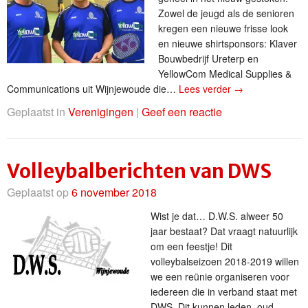
Zowel de jeugd als de senioren
kregen een nieuwe frisse look
en nieuwe shirtsponsors: Klaver
Bouwbedrijf Ureterp en
YellowCom Medical Supplies &
Communications uit Wijnjewoude die…
Lees verder
→
Geplaatst in
Verenigingen
|
Geef een reactie
Volleybalberichten van DWS
Geplaatst op
6 november 2018
Wist je dat… D.W.S. alweer 50
jaar bestaat? Dat vraagt natuurlijk
om een feestje! Dit
volleybalseizoen 2018-2019 willen
we een reünie organiseren voor
iedereen die in verband staat met
DWS. Dit kunnen leden, oud-