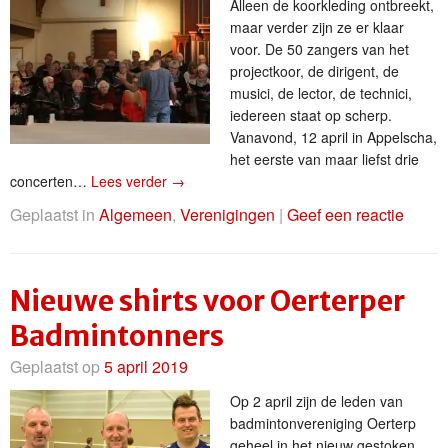
Alleen de koorkleding ontbreekt,
maar verder zijn ze er klaar
voor. De 50 zangers van het
projectkoor, de dirigent, de
musici, de lector, de technici,
iedereen staat op scherp.
Vanavond, 12 april in Appelscha,
het eerste van maar liefst drie
concerten…
Lees verder
→
Geplaatst in
Algemeen
,
Verenigingen
|
Geef een reactie
Nieuwe shirts voor Oerterper
Badmintonners
Geplaatst op
5 april 2019
Op 2 april zijn de leden van
badmintonvereniging Oerterp
geheel in het nieuw gestoken.