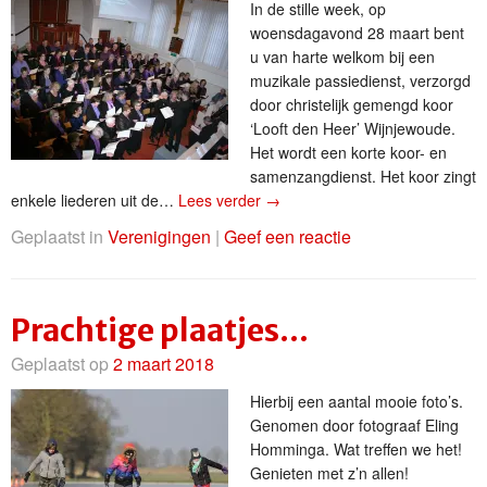
In de stille week, op
woensdagavond 28 maart bent
u van harte welkom bij een
muzikale passiedienst, verzorgd
door christelijk gemengd koor
‘Looft den Heer’ Wijnjewoude.
Het wordt een korte koor- en
samenzangdienst. Het koor zingt
enkele liederen uit de…
Lees verder
→
Geplaatst in
Verenigingen
|
Geef een reactie
Prachtige plaatjes…
Geplaatst op
2 maart 2018
Hierbij een aantal mooie foto’s.
Genomen door fotograaf Eling
Homminga. Wat treffen we het!
Genieten met z’n allen!